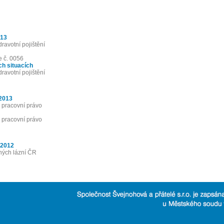
013
ravotní pojištění
e č. 0056
ch situacích
ravotní pojištění
 2013
 pracovní právo
 pracovní právo
.2012
ných lázní ČR