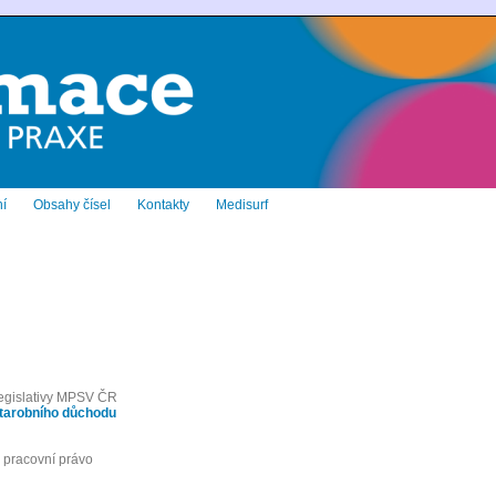
í
Obsahy čísel
Kontakty
Medisurf
 legislativy MPSV ČR
starobního důchodu
 pracovní právo