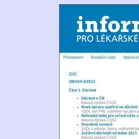
Představení
Redakční rada
Objednán
Zpět
OBSAH 6/2012
Část 1. Důchod
Důchod v ČR
tisková zpráva ČSSZ
Nová úprava spoření na důchod
JUDr. Jan Přib, oddělení sociální
Náhradní doby pro určení výše 
tisková zpráva ČSSZ
Dovolená seniorů
JUDr. Ladislav Jouza, odborník na
Zvýšení důchodů od ledna 2013
tisková zpráva ČSSZ