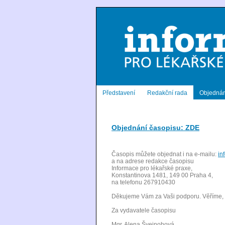
Představení
Redakční rada
Objednán
Objednání časopisu: ZDE
Časopis můžete objednat i na e-mailu:
in
a na adrese redakce časopisu
Informace pro lékařské praxe,
Konstantinova 1481, 149 00 Praha 4,
na telefonu 267910430
Děkujeme Vám za Vaši podporu. Věříme, 
Za vydavatele časopisu
Mgr. Alena Švejnohová