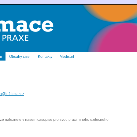
í
Obsahy čísel
Kontakty
Medisurf
fo@infolekar.cz
že naleznete v našem časopise pro svou praxi mnoho užitečného