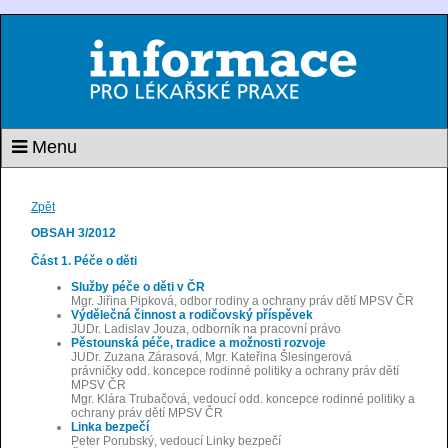
Menu
Zpět
OBSAH 3/2012
Část 1. Péče o děti
Služby péče o děti v ČR
Mgr. Jiřina Pipková, odbor rodiny a ochrany práv dětí MPSV ČR
Výdělečná činnost a rodičovský příspěvek
JUDr. Ladislav Jouza, odborník na pracovní právo
Pěstounská péče, tradice a možnosti rozvoje
JUDr. Zuzana Zárasová, Mgr. Kateřina Šlesingerová
právničky odd. koncepce rodinné politiky a ochrany práv dětí
MPSV ČR
Mgr. Klára Trubačová, vedoucí odd. koncepce rodinné politiky a
ochrany práv dětí MPSV ČR
Linka bezpečí
Peter Porubský, vedoucí Linky bezpečí